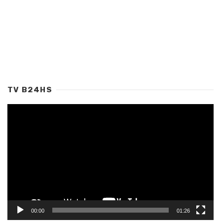
TV B24HS
Tocador
de
vídeo
00:00
01:26