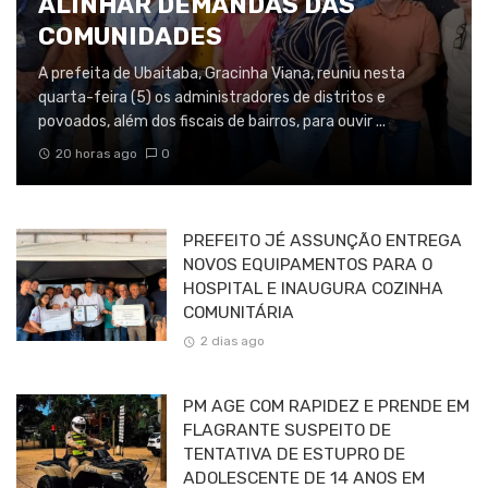
ALINHAR DEMANDAS DAS
COMUNIDADES
A prefeita de Ubaitaba, Gracinha Viana, reuniu nesta
quarta-feira (5) os administradores de distritos e
povoados, além dos fiscais de bairros, para ouvir ...
20 horas ago
0
PREFEITO JÉ ASSUNÇÃO ENTREGA
NOVOS EQUIPAMENTOS PARA O
HOSPITAL E INAUGURA COZINHA
COMUNITÁRIA
2 dias ago
PM AGE COM RAPIDEZ E PRENDE EM
FLAGRANTE SUSPEITO DE
TENTATIVA DE ESTUPRO DE
ADOLESCENTE DE 14 ANOS EM